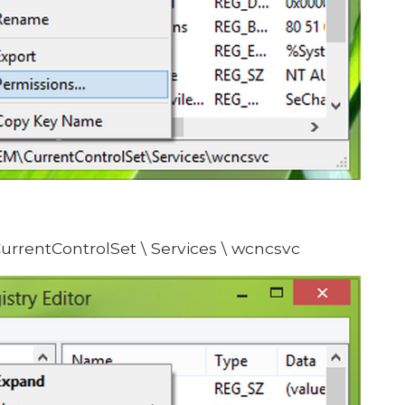
rentControlSet \ Services \ wcncsvc