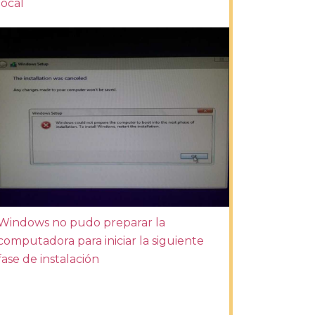
local
Windows no pudo preparar la
computadora para iniciar la siguiente
fase de instalación