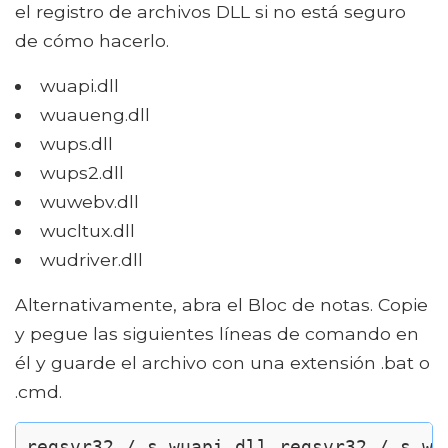
el registro de archivos DLL si no está seguro
de cómo hacerlo.
wuapi.dll
wuaueng.dll
wups.dll
wups2.dll
wuwebv.dll
wucltux.dll
wudriver.dll
Alternativamente, abra el Bloc de notas. Copie
y pegue las siguientes líneas de comando en
él y guarde el archivo con una extensión .bat o
.cmd.
regsvr32 / s wuapi.dll regsvr32 / s wu