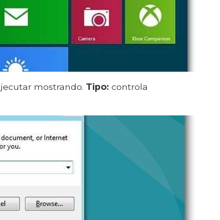
a Ejecutar mostrando.
Tipo:
controla