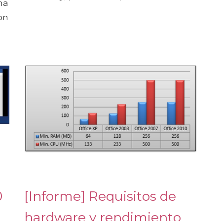
na
on
0
[Informe] Requisitos de
hardware y rendimiento