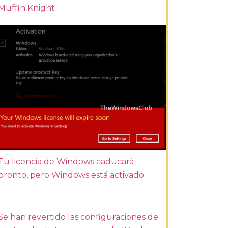
Muffin Knight
Tu licencia de Windows caducará
pronto, pero Windows está activado
Se han revertido las configuraciones de